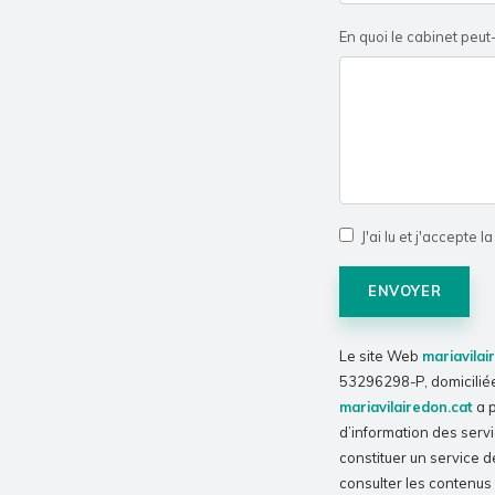
En quoi le cabinet peut-
J'ai lu et j'accepte l
ENVOYER
Le site Web
mariavilai
53296298-P, domiciliée 
mariavilairedon.cat
a p
d’information des servi
constituer un service de 
consulter les contenus 