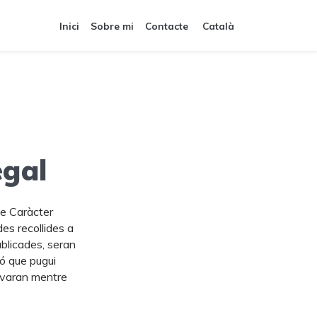
Inici
Sobre mi
Contacte
Català
egal
de Caràcter
des recollides a
ublicades, seran
ió que pugui
ervaran mentre