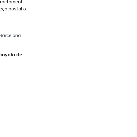
 tractament,
reça postal o
 Barcelona
anyola de