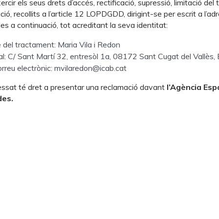
ercir els seus drets d’accés, rectificació, supressió, limitació del
ició, recollits a l’article 12 LOPDGDD, dirigint-se per escrit a l’ad
es a continuació, tot acreditant la seva identitat:
del tractament: Maria Vila i Redon
l: C/ Sant Martí 32, entresòl 1a, 08172 Sant Cugat del Vallès,
rreu electrònic: mvilaredon@icab.cat
eressat té dret a presentar una reclamació davant
l’Agència Esp
des.