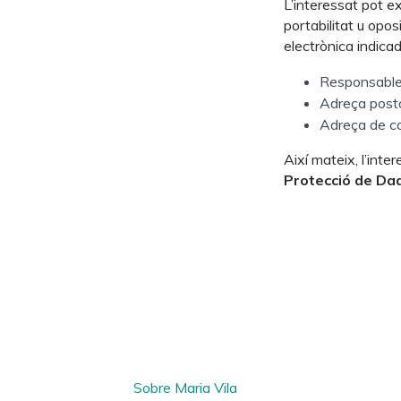
L’interessat pot ex
portabilitat u opos
electrònica indicad
Responsable 
Adreça posta
Adreça de co
Així mateix, l’int
Protecció de Da
Sobre Maria Vila