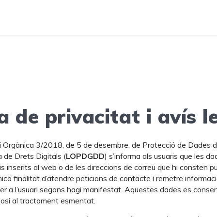
a de privacitat i avís l
ei Orgànica 3/2018, de 5 de desembre, de Protecció de Dades 
 de Drets Digitals (
LOPDGDD
) s’informa als usuaris que les da
is inserits al web o de les direccions de correu que hi consten p
nica finalitat d’atendre peticions de contacte i remetre informac
 per a l’usuari segons hagi manifestat. Aquestes dades es cons
oposi al tractament esmentat.